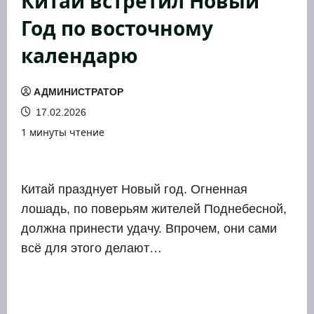
Китай встретил Новый
Год по восточному
календарю
АДМИНИСТРАТОР
17.02.2026
1 минуты чтение
Китай празд­ну­ет Новый год. Огнен­ная
лошадь, по пове­рьям жите­лей Под­не­бес­ной,
долж­на при­не­сти уда­чу. Впро­чем, они сами
всё для это­го дела­ют…