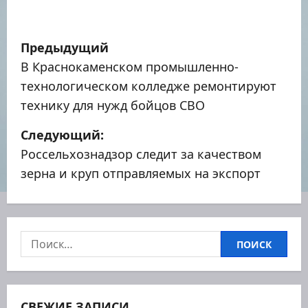
Н
Предыдущий
а
В Краснокаменском промышленно-
технологическом колледже ремонтируют
в
технику для нужд бойцов СВО
и
Следующий:
г
Россельхознадзор следит за качеством
зерна и круп отправляемых на экспорт
а
ц
и
Найти:
я
п
СВЕЖИЕ ЗАПИСИ