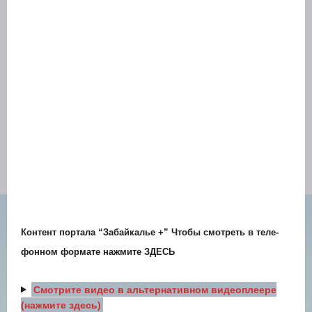
Кон­тент пор­та­ла “Забай­ка­лье +” Что­бы смот­реть в теле­
фон­ном фор­ма­те нажми­те
ЗДЕСЬ
Смот­ри­те видео в аль­тер­на­тив­ном видео­пле­е­ре
(нажми­те здесь)