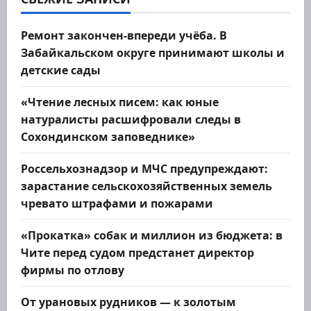
о
Ремонт закончен-впереди учёба. В
з
Забайкальском округе принимают школы и
детские сады
а
«Чтение лесных писем: как юные
п
натуралисты расшифровали следы в
и
Сохондинском заповеднике»
с
Россельхознадзор и МЧС предупреждают:
зарастание сельскохозяйственных земель
я
чревато штрафами и пожарами
м
«Прокатка» собак и миллион из бюджета: в
Чите перед судом предстанет директор
фирмы по отлову
От урановых рудников — к золотым