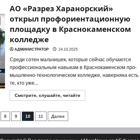
состоялось
АО «Разрез Харанорский»
закрытие
шестой
общегородской
открыл профориентационную
игры
“Зарница”
площадку в Краснокаменском
колледже
АДМИНИСТРАТОР
24.10.2025
Сре­ди сотен маль­чи­шек, кото­рые сей­час обу­ча­ют­ся
про­фес­си­о­наль­ным навы­кам в Крас­но­ка­мен­ском про­
мыш­лен­но-тех­но­ло­ги­че­ском кол­ле­дже, навер­ня­ка есть
те, кто уже...
Прочитать
Смотрите, слушайте, читайте
больше
о
АО
«Разрез
я
8
9
10
11
Далее
Харанорский»
открыл
профориентационную
площадку
в
Краснокаменском