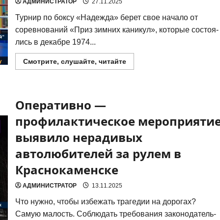
АДМИНИСТРАТОР
27.11.2025
Тур­нир по бок­су «Надеж­да» берет свое нача­ло от
сорев­но­ва­ний «Приз зим­них кани­кул», кото­рые состо­я­
лись в декаб­ре 1974...
Прочитать
Смотрите, слушайте, читайте
больше
о
В
Краснокаменске
стартовал
Оперативно —
межрегиональный
турнир
“Надежда”
профилактическое мероприяти
по
боксу
выявило нерадивых
автолюбителей за рулем в
Краснокаменске
АДМИНИСТРАТОР
13.11.2025
Что нуж­но, что­бы избе­жать тра­ге­дии на доро­гах?
Самую малость. Соблю­дать тре­бо­ва­ния зако­но­да­тель­