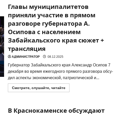
Главы муниципалитетов
приняли участие в прямом
разговоре губернатора А.
Осипова с населением
Забайкальского края сюжет +
трансляция
АДМИНИСТРАТОР
08.12.2025
Губер­на­тор Забай­каль­ско­го края Алек­сандр Оси­пов 7
декаб­ря во вре­мя еже­год­но­го пря­мо­го раз­го­во­ра обсу­
дил аспек­ты эко­но­ми­че­ской, пат­ри­о­ти­че­ской и...
Прочитать
Смотрите, слушайте, читайте
больше
о
Главы
муниципалитетов
приняли
В Краснокаменске обсуждают
участие
в