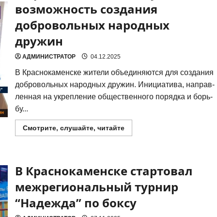
прямом
возможность создания
разговоре
губернатора
добровольных народных
А.
Осипова
дружин
с
населением
Забайкальского
АДМИНИСТРАТОР
04.12.2025
края
сюжет
+
В Крас­но­ка­мен­ске жите­ли объ­еди­ня­ют­ся для созда­ния
трансляция
доб­ро­воль­ных народ­ных дру­жин. Ини­ци­а­ти­ва, направ­
лен­ная на укреп­ле­ние обще­ствен­но­го поряд­ка и борь­
бу...
Прочитать
Смотрите, слушайте, читайте
больше
о
В
Краснокаменске
обсуждают
В Краснокаменске стартовал
возможность
создания
добровольных
межрегиональный турнир
народных
дружин
“Надежда” по боксу