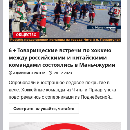
ОБЩЕСТВО
6 + Товарищеские встречи по хоккею
между российскими и китайскими
командами состоялись в Маньчжурии
АДМИНИСТРАТОР
28.12.2023
Опро­бо­ва­ли ино­стран­ное ледо­вое покры­тие в
деле. Хок­кей­ные коман­ды из Читы и При­ар­гун­ска
повстре­ча­лись с сопер­ни­ка­ми из Под­не­бес­ной...
Прочитать
Смотрите, слушайте, читайте
больше
о
6
+
Товарищеские