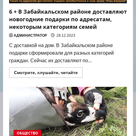
6 + В Забайкальском районе доставляют
новогодние подарки по адресатам,
некоторым категориям семей
АДМИНИСТРАТОР
28.12.2023
С достав­кой на дом. В Забай­каль­ском рай­оне
подар­ки сфор­ми­ро­ва­ли для раз­ных кате­го­рий
граж­дан. Сей­час их достав­ля­ют по...
Прочитать
Смотрите, слушайте, читайте
больше
о
6
+
В
Забайкальском
районе
доставляют
новогодние
подарки
по
адресатам,
некоторым
категориям
ОБЩЕСТВО