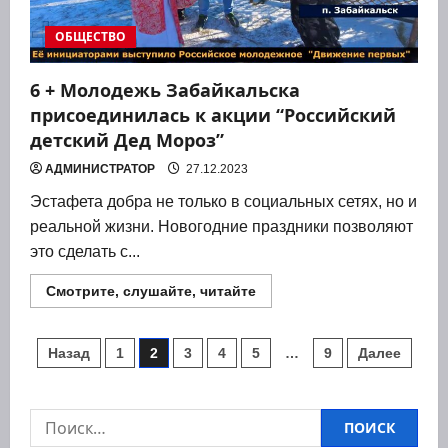
ОБЩЕСТВО
6 + Молодежь Забайкальска
присоединилась к акции “Российский
детский Дед Мороз”
АДМИНИСТРАТОР
27.12.2023
Эста­фе­та добра не толь­ко в соци­аль­ных сетях, но и
реаль­ной жиз­ни. Ново­год­ние празд­ни­ки поз­во­ля­ют
это сде­лать с...
Прочитать
Смотрите, слушайте, читайте
больше
о
6
Пагинация
+
Назад
1
2
3
4
5
…
9
Далее
Молодежь
Забайкальска
записей
присоединилась
к
акции
Найти:
“Российский
детский