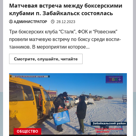
Матчевая встреча между боксерскими
клубами п. Забайкальск состоялась
АДМИНИСТРАТОР
28.12.2023
Три бок­сер­ских клу­ба “Сталк”, ФОК и “Ровес­ник”
про­ве­ли мат­че­вую встре­чу по бок­су сре­ди вос­пи­
тан­ни­ков. В меро­при­я­тии кото­рое...
Прочитать
Смотрите, слушайте, читайте
больше
о
Матчевая
встреча
между
боксерскими
клубами
п.
Забайкальск
состоялась
ОБЩЕСТВО