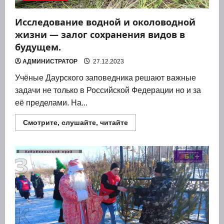
семей
Исследование водной и околоводной
жизни — залог сохранения видов в
будущем.
АДМИНИСТРАТОР
27.12.2023
Учё­ные Даур­ско­го запо­вед­ни­ка реша­ют важ­ные
зада­чи не толь­ко в Рос­сий­ской Феде­ра­ции но и за
её пре­де­ла­ми. На...
Прочитать
Смотрите, слушайте, читайте
больше
о
Исследование
водной
и
околоводной
жизни
—
залог
сохранения
видов
в
будущем.