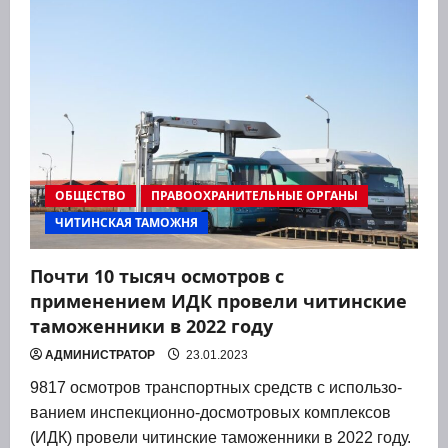
ОБЩЕСТВО
ПРАВООХРАНИТЕЛЬНЫЕ ОРГАНЫ
ЧИТИНСКАЯ ТАМОЖНЯ
Почти 10 тысяч осмотров с
применением ИДК провели читинские
таможенники в 2022 году
АДМИНИСТРАТОР
23.01.2023
9817 осмот­ров транс­порт­ных средств с исполь­зо­
ва­ни­ем инспек­ци­он­но-досмот­ро­вых ком­плек­сов
(ИДК) про­ве­ли читин­ские тамо­жен­ни­ки в 2022 году.