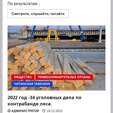
По резуль­та­там...
Прочитать
Смотрите, слушайте, читайте
больше
о
Почти
10
тысяч
осмотров
с
применением
ИДК
провели
читинские
таможенники
в
2022
году
ОБЩЕСТВО
ПРАВООХРАНИТЕЛЬНЫЕ ОРГАНЫ
ЧИТИНСКАЯ ТАМОЖНЯ
2022 год ‑34 уголовных дела по
контрабанде леса.
АДМИНИСТРАТОР
16.12.2022