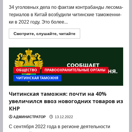
34 уго­лов­ных дела по фак­там кон­тра­бан­ды лесо­ма­
те­ри­а­лов в Китай воз­бу­ди­ли читин­ские тамо­жен­ни­
ки в 2022 году. Это более...
Прочитать
Смотрите, слушайте, читайте
больше
о
2022
год
‑34
уголовных
дела
по
ОБЩЕСТВО
ПРАВООХРАНИТЕЛЬНЫЕ ОРГАНЫ
контрабанде
леса.
ЧИТИНСКАЯ ТАМОЖНЯ
Читинская таможня: почти на 40%
увеличился ввоз новогодних товаров из
КНР
АДМИНИСТРАТОР
13.12.2022
С сентября 2022 года в регионе деятельности