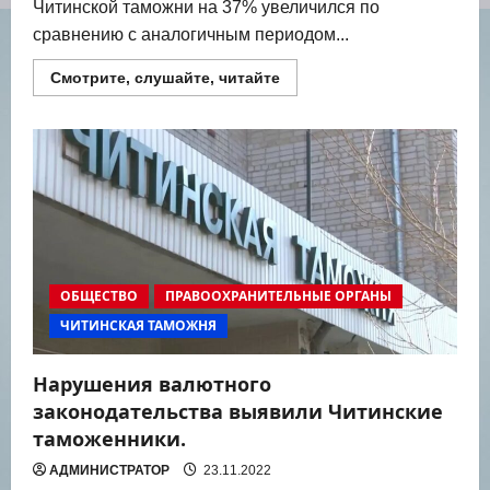
Читинской таможни на 37% увеличился по
сравнению с аналогичным периодом...
Прочитать
Смотрите, слушайте, читайте
больше
о
Читинская
таможня:
почти
на
40%
увеличился
ввоз
новогодних
товаров
из
КНР
ОБЩЕСТВО
ПРАВООХРАНИТЕЛЬНЫЕ ОРГАНЫ
ЧИТИНСКАЯ ТАМОЖНЯ
Нарушения валютного
законодательства выявили Читинские
таможенники.
АДМИНИСТРАТОР
23.11.2022