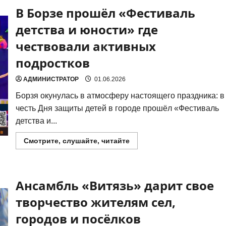
В Борзе прошёл «Фестиваль
детства и юности» где
чествовали активных
подростков
АДМИНИСТРАТОР
01.06.2026
Бор­зя оку­ну­лась в атмо­сфе­ру насто­я­ще­го празд­ни­ка: в
честь Дня защи­ты детей в горо­де про­шёл «Фести­валь
дет­ства и...
Прочитать
Смотрите, слушайте, читайте
больше
о
В
Борзе
прошёл
Ансамбль «Витязь» дарит свое
«Фестиваль
детства
и
творчество жителям сел,
юности»
где
городов и посёлков
чествовали
активных