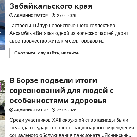
Забайкальского края
подростков
АДМИНИСТРАТОР
27.05.2026
Гастроль­ный тур ново­ис­пе­чен­но­го кол­лек­ти­ва.
Ансамбль «Витязь» одной из воин­ских частей дарят
свое твор­че­ство жите­лям сёл, горо­дов и...
Прочитать
Смотрите, слушайте, читайте
больше
о
Ансамбль
«Витязь»
дарит
В Борзе подвели итоги
свое
творчество
жителям
соревнований для людей с
сел,
городов
особенностями здоровья
и
посёлков
Забайкальского
АДМИНИСТРАТОР
25.05.2026
края
Сре­ди участ­ни­ков XXII окруж­ной спар­та­ки­а­ды были
коман­да госу­дар­ствен­но­го ста­ци­о­нар­но­го учре­жде­ния
соци­аль­но­го обслу­жи­ва­ния пан­си­о­на­та «Яснин­ский»,