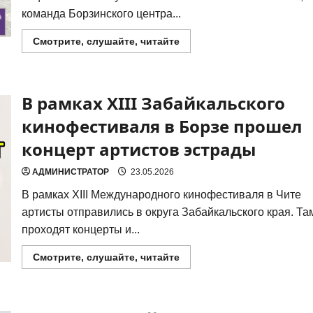
коман­да Бор­зин­ско­го цен­тра...
Прочитать
Смотрите, слушайте, читайте
больше
о
В
Борзе
подвели
В рамках XIII Забайкальского
итоги
соревнований
для
кинофестиваля в Борзе прошел
людей
с
концерт артистов эстрады
особенностями
здоровья
АДМИНИСТРАТОР
23.05.2026
В рам­ках XIII Меж­ду­на­род­но­го кино­фе­сти­ва­ля в Чите
арти­сты отпра­ви­лись в окру­га Забай­каль­ско­го края. Та
про­хо­дят кон­цер­ты и...
Прочитать
Смотрите, слушайте, читайте
больше
о
В
рамках
XIII