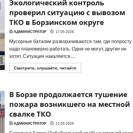
Экологический контроль
Забайкальского
кинофестиваля
в
проверил ситуацию с вывозом
Борзе
прошел
ТКО в Борзинском округе
концерт
артистов
эстрады
АДМИНИСТРАТОР
17.05.2026
Мусор­ные бата­лии раз­во­ра­чи­ва­ют­ся там, где попро­сту
надо пла­но­мер­но рабо­тать. Одни не могут, дру­гие не
хотят. Ситу­а­ция нака­ля­ет­ся....
Прочитать
Смотрите, слушайте, читайте
больше
о
Экологический
контроль
проверил
В Борзе продолжается тушение
ситуацию
с
вывозом
пожара возникшего на местной
ТКО
в
свалке ТКО
Борзинском
округе
АДМИНИСТРАТОР
12.05.2026