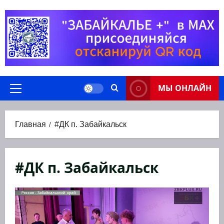
Перейти
к
содержимому
МЫ ОНЛАЙН
Основное
меню
Главная
#ДК п. Забайкальск
#ДК п. Забайкальск