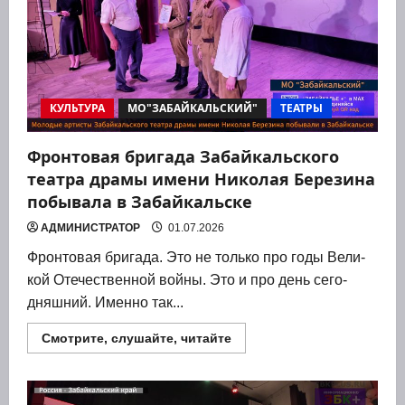
КУЛЬТУРА
МО"ЗАБАЙКАЛЬСКИЙ"
ТЕАТРЫ
Фронтовая бригада Забайкальского
театра драмы имени Николая Березина
побывала в Забайкальске
АДМИНИСТРАТОР
01.07.2026
Фрон­то­вая бри­га­да. Это не толь­ко про годы Вели­
кой Оте­че­ствен­ной вой­ны. Это и про день сего­
дняш­ний. Имен­но так...
Прочитать
Смотрите, слушайте, читайте
больше
о
Фронтовая
бригада
Забайкальского