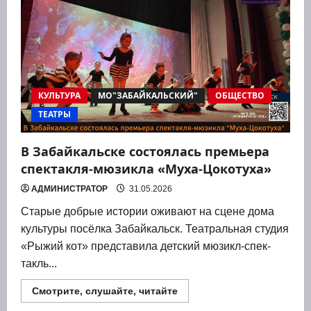
театра
драмы
имени
Николая
Березина
побывала
в
Забайкальске
КУЛЬТУРА
МО"ЗАБАЙКАЛЬСКИЙ"
ОБЩЕСТВО
ТЕАТРЫ
В Забайкальске состоялась премьера
спектакля‑мюзикла «Муха‑Цокотуха»
АДМИНИСТРАТОР
31.05.2026
Ста­рые доб­рые исто­рии ожи­ва­ют на сцене дома
куль­ту­ры посёл­ка Забай­кальск. Теат­раль­ная сту­дия
«Рыжий кот» пред­ста­ви­ла дет­ский мюзикл-спек­
такль...
Прочитать
Смотрите, слушайте, читайте
больше
о