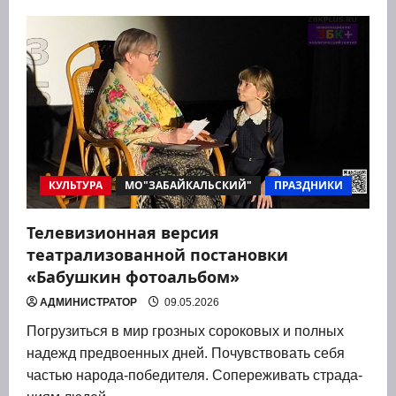
В
Забайкальске
состоялась
премьера
спектакля‑мюзикла
«Муха‑Цокотуха»
КУЛЬТУРА
МО"ЗАБАЙКАЛЬСКИЙ"
ПРАЗДНИКИ
Телевизионная версия
театрализованной постановки
«Бабушкин фотоальбом»
АДМИНИСТРАТОР
09.05.2026
Погру­зить­ся в мир гроз­ных соро­ко­вых и пол­ных
надежд пред­во­ен­ных дней. Почув­ство­вать себя
частью наро­да-побе­ди­те­ля. Сопе­ре­жи­вать стра­да­