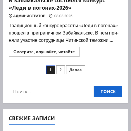
В Забайкальске состоялся конкурс
«Леди в погонах-2026»
АДМИНИСТРАТОР
08.03.2026
Тра­ди­ци­он­ный кон­курс кра­со­ты «Леди в пого­нах»
про­шел в при­гра­нич­ном Забай­каль­ске. В нем при­
ня­ли уча­стие сотруд­ни­цы Читин­ской тамож­ни,...
Прочитать
Смотрите, слушайте, читайте
больше
о
В
Пагинация
Забайкальске
1
2
Далее
состоялся
конкурс
записей
«Леди
в
погонах-2026»
Найти:
СВЕЖИЕ ЗАПИСИ