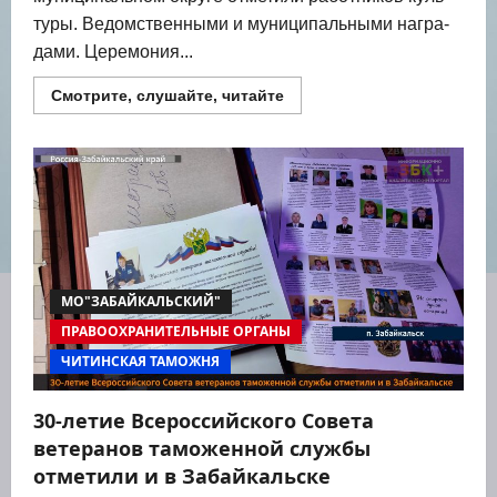
ту­ры. Ведом­ствен­ны­ми и муни­ци­паль­ны­ми награ­
да­ми. Цере­мо­ния...
Прочитать
Смотрите, слушайте, читайте
больше
о
В
Забайкальском
муниципальном
округе
наградили
культработников
МО"ЗАБАЙКАЛЬСКИЙ"
ПРАВООХРАНИТЕЛЬНЫЕ ОРГАНЫ
ЧИТИНСКАЯ ТАМОЖНЯ
30-летие Всероссийского Совета
ветеранов таможенной службы
отметили и в Забайкальске