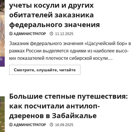
в Забайкалье о краснокн
учеты косули и других
дзеренах
на
обитателей заказника
дороге
федерального значения
АДМИНИСТРАТОР
11.12.2025
Заказ­ник феде­раль­но­го зна­че­ния «Цасу­чей­ский бор» в
рам­ках Рос­сии выде­ля­ет­ся одни­ми из наи­бо­лее высо­
ких пока­за­те­лей плот­но­сти сибир­ской косу­ли....
Прочитать
Смотрите, слушайте, читайте
больше
о
«Цасучейский
бор»
проведены
Большие степные путешествия:
учеты
косули
и
как посчитали антилоп-
других
обитателей
дзеренов в Забайкалье
заказника
федерального
значения
АДМИНИСТРАТОР
16.09.2025