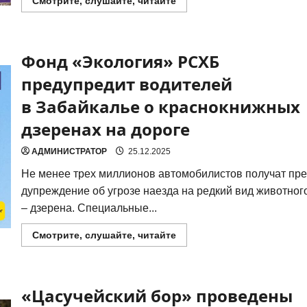
Прочитать
Смотрите, слушайте, читайте
больше
о
Забайкальская
популяция
манула
Фонд «Экология» РСХБ
получит
шанс
на
предупредит водителей
восстановление
в Забайкалье о краснокнижных
дзеренах на дороге
АДМИНИСТРАТОР
25.12.2025
Не менее трех мил­ли­о­нов авто­мо­би­ли­стов полу­чат пре
ду­пре­жде­ние об угро­зе наез­да на ред­кий вид живот­но­г
– дзе­ре­на. Спе­ци­аль­ные...
Прочитать
Смотрите, слушайте, читайте
больше
о
Фонд
«Экология»
РСХБ
«Цасучейский бор» проведены
предупредит
водителей