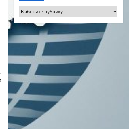
Рубрики
­
о