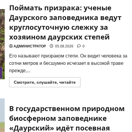
Поймать призрака: ученые
Даурского заповедника ведут
круглосуточную слежку за
хозяином даурских степей
АДМИНИСТРАТОР
05.08.2026
0
Его назы­ва­ют при­зра­ком сте­пи. Он видит чело­ве­ка за
сот­ни мет­ров и бес­шум­но исче­за­ет в высо­кой тра­ве
преж­де,...
Прочитать
Смотрите, слушайте, читайте
больше
о
Поймать
призрака:
ученые
В государственном природном
Даурского
заповедника
ведут
биосферном заповеднике
круглосуточную
слежку
«Даурский» идёт посевная
за
хозяином