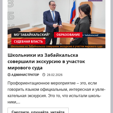
пособник
террористов
МО"ЗАБАЙКАЛЬСКИЙ"
ОБРАЗОВАНИЕ
СУДЕБНАЯ ВЛАСТЬ
Школьники из Забайкальска
совершили экскурсию в участок
мирового суда
АДМИНИСТРАТОР
28.02.2026
Профори­ен­та­ци­он­ное меро­при­я­тие – это, если
гово­рить язы­ком офи­ци­аль­ным, инте­рес­ная и увле­
ка­тель­ная экс­кур­сия. Это то, что испы­та­ли школь­
ни­ки,...
Прочитать
Смотрите, слушайте, читайте