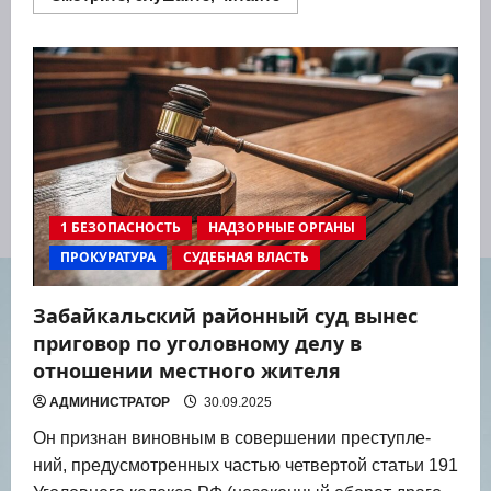
больше
о
Школьники
из
Забайкальска
совершили
экскурсию
в
участок
мирового
суда
1 БЕЗОПАСНОСТЬ
НАДЗОРНЫЕ ОРГАНЫ
ПРОКУРАТУРА
СУДЕБНАЯ ВЛАСТЬ
Забайкальский районный суд вынес
приговор по уголовному делу в
отношении местного жителя
АДМИНИСТРАТОР
30.09.2025
Он при­знан винов­ным в совер­ше­нии пре­ступ­ле­
ний, преду­смот­рен­ных частью чет­вер­той ста­тьи 191