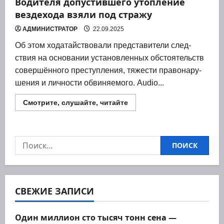
Водителя допустившего утопление
вездехода взяли под стражу
АДМИНИСТРАТОР
22.09.2025
Об этом хода­тай­ство­ва­ли пред­ста­ви­те­ли след­
ствия на осно­ва­нии уста­нов­лен­ных обсто­я­тельств
совер­шён­но­го пре­ступ­ле­ния, тяже­сти пра­во­на­ру­
ше­ния и лич­но­сти обви­ня­е­мо­го. Audio...
Прочитать
Смотрите, слушайте, читайте
больше
о
Водителя
допустившего
утопление
Найти:
вездехода
взяли
под
стражу
СВЕЖИЕ ЗАПИСИ
Один миллион сто тысяч тонн сена —