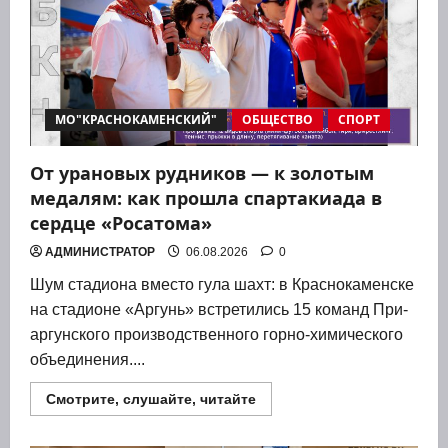
МО"КРАСНОКАМЕНСКИЙ"
ОБЩЕСТВО
СПОРТ
От урановых рудников — к золотым
медалям: как прошла спартакиада в
сердце «Росатома»
АДМИНИСТРАТОР
06.08.2026
0
Шум ста­ди­о­на вме­сто гула шахт: в Крас­но­ка­мен­ске
на ста­ди­оне «Аргунь» встре­ти­лись 15 команд При­
ар­гун­ско­го про­из­вод­ствен­но­го гор­но-хими­че­ско­го
объ­еди­не­ния....
Прочитать
Смотрите, слушайте, читайте
больше
о
От