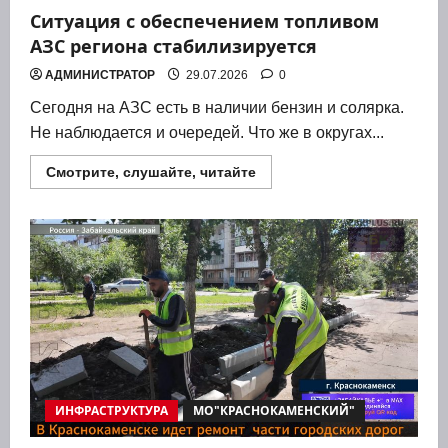
Ситуация с обеспечением топливом
АЗС региона стабилизируется
АДМИНИСТРАТОР
29.07.2026
0
Сего­дня на АЗС есть в нали­чии бен­зин и соляр­ка.
Не наблю­да­ет­ся и оче­ре­дей. Что же в окру­гах...
Прочитать
Смотрите, слушайте, читайте
больше
о
Ситуация
с
обеспечением
топливом
АЗС
региона
стабилизируется
ИНФРАСТРУКТУРА
МО"КРАСНОКАМЕНСКИЙ"