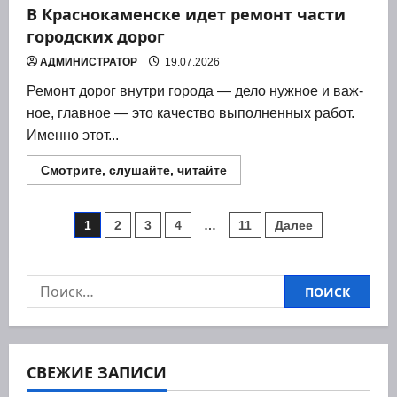
В Краснокаменске идет ремонт части
городских дорог
АДМИНИСТРАТОР
19.07.2026
Ремонт дорог внут­ри горо­да — дело нуж­ное и важ­
ное, глав­ное — это каче­ство выпол­нен­ных работ.
Имен­но этот...
Прочитать
Смотрите, слушайте, читайте
больше
о
В
Пагинация
Краснокаменске
1
2
3
4
…
11
Далее
идет
ремонт
записей
части
городских
дорог
Найти:
СВЕЖИЕ ЗАПИСИ