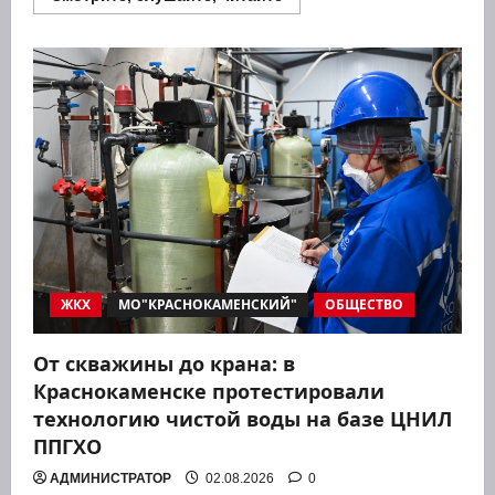
больше
о
В
ходе
работы
пришкольных
лагерей
в
Краснокаменском
округе
оздоровят
400
детей
ЖКХ
МО"КРАСНОКАМЕНСКИЙ"
ОБЩЕСТВО
От скважины до крана: в
Краснокаменске протестировали
технологию чистой воды на базе ЦНИЛ
ППГХО
АДМИНИСТРАТОР
02.08.2026
0