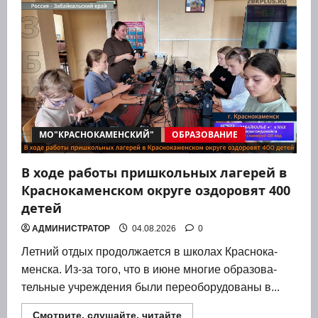
урановых
рудников
—
к
золотым
медалям:
как
прошла
спартакиада
в
сердце
«Росатома»
МО"КРАСНОКАМЕНСКИЙ"
ОБРАЗОВАНИЕ
В ходе работы пришкольных лагерей в
Краснокаменском округе оздоровят 400
детей
АДМИНИСТРАТОР
04.08.2026
0
Лет­ний отдых про­дол­жа­ет­ся в шко­лах Крас­но­ка­
мен­ска. Из-за того, что в июне мно­гие обра­зо­ва­
тель­ные учре­жде­ния были пере­обо­ру­до­ва­ны в...
Прочитать
Смотрите, слушайте, читайте