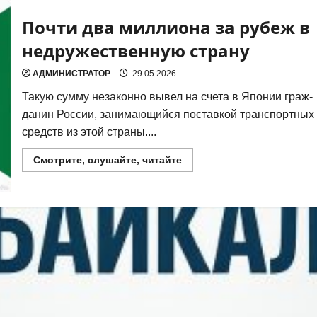
Почти два миллиона за рубеж в
недружественную страну
АДМИНИСТРАТОР
29.05.2026
Такую сум­му неза­кон­но вывел на сче­та в Япо­нии граж­
да­нин Рос­сии, зани­ма­ю­щий­ся постав­кой транс­порт­ных
средств из этой стра­ны....
Прочитать
Смотрите, слушайте, читайте
больше
о
Почти
два
миллиона
за
рубеж
в
недружественную
страну