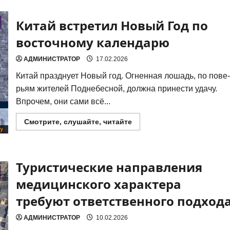
Запущено
движение
международного
Китай встретил Новый Год по
пассажирского
поезда
Забайкальск-
восточному календарю
Маньчжурия
АДМИНИСТРАТОР
17.02.2026
Китай празд­ну­ет Новый год. Огнен­ная лошадь, по пове­
рьям жите­лей Под­не­бес­ной, долж­на при­не­сти уда­чу.
Впро­чем, они сами всё...
Прочитать
Смотрите, слушайте, читайте
больше
о
Китай
встретил
Новый
Туристические направления
Год
по
восточному
медицинского характера
календарю
требуют ответственного подход
АДМИНИСТРАТОР
10.02.2026