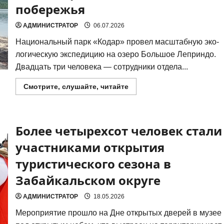
побережья
до
Моренных
озер»
АДМИНИСТРАТОР
06.07.2026
Наци­о­наль­ный парк «Кодар» про­вел мас­штаб­ную эко­
ло­ги­че­скую экс­пе­ди­цию на озе­ро Боль­шое Леп­рин­до.
Два­дцать три чело­ве­ка — сотруд­ни­ки отде­ла...
Прочитать
Смотрите, слушайте, читайте
больше
о
Чище
громких
лозунгов:
Более четырехсот человек стали
практическая
экология
на
участниками открытия
трех
километрах
туристического сезона в
забайкальского
побережья
Забайкальском округе
АДМИНИСТРАТОР
18.05.2026
Меро­при­я­тие про­шло на Дне откры­тых две­рей в музее