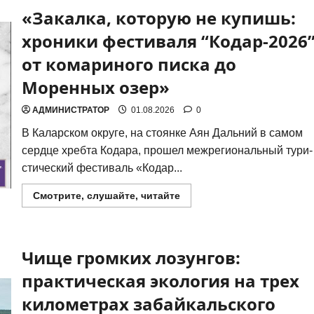
«Закалка, которую не купишь:
хроники фестиваля “Кодар-2026
от комариного писка до
Моренных озер»
АДМИНИСТРАТОР
01.08.2026
0
В Калар­ском окру­ге, на сто­ян­ке Аян Даль­ний в самом
серд­це хреб­та Кода­ра, про­шел меж­ре­ги­о­наль­ный тури­
сти­че­ский фести­валь «Кодар...
Прочитать
Смотрите, слушайте, читайте
больше
о
«Закалка,
которую
не
Чище громких лозунгов:
купишь:
хроники
фестиваля
практическая экология на трех
“Кодар-2026”
от
километрах забайкальского
комариного
писка