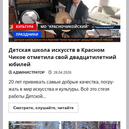
КУЛЬТУРА
МО "КРАСНОЧИКОЙСКИЙ"
ПРАЗДНИКИ
Детская школа искусств в Красном
Чикое отметила свой двадцатилетний
юбилей
АДМИНИСТРАТОР
28.04.2026
20 лет при­ви­вать самые доб­рые каче­ства, погру­
жать в мир искус­ства и куль­ту­ры. Всё это сте­зя
рабо­ты Дет­ской...
Прочитать
Смотрите, слушайте, читайте
больше
о
Детская
школа
искусств