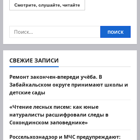
Прочитать
Смотрите, слушайте, читайте
больше
о
Губернатор
Забайкальского
края
Найти:
Александр
Осипов
побывал
в
Красночикойском
округе
СВЕЖИЕ ЗАПИСИ
Ремонт закончен-впереди учёба. В
Забайкальском округе принимают школы и
детские сады
«Чтение лесных писем: как юные
натуралисты расшифровали следы в
Сохондинском заповеднике»
Россельхознадзор и МЧС предупреждают: