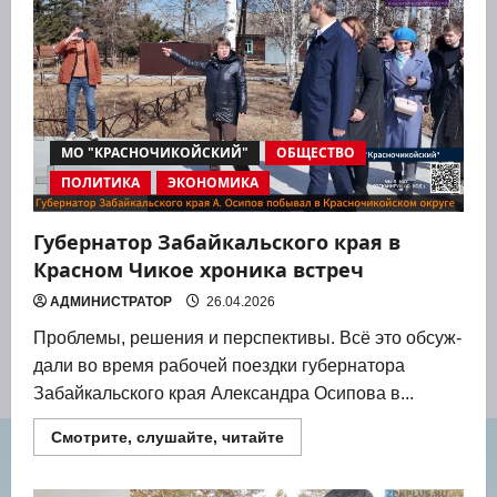
в
Красном
Чикое
отметила
свой
двадцатилетний
юбилей
МО "КРАСНОЧИКОЙСКИЙ"
ОБЩЕСТВО
ПОЛИТИКА
ЭКОНОМИКА
Губернатор Забайкальского края в
Красном Чикое хроника встреч
АДМИНИСТРАТОР
26.04.2026
Про­бле­мы, реше­ния и пер­спек­ти­вы. Всё это обсуж­
да­ли во вре­мя рабо­чей поезд­ки губер­на­то­ра
Забай­каль­ско­го края Алек­сандра Оси­по­ва в...
Прочитать
Смотрите, слушайте, читайте
больше
о
Губернатор