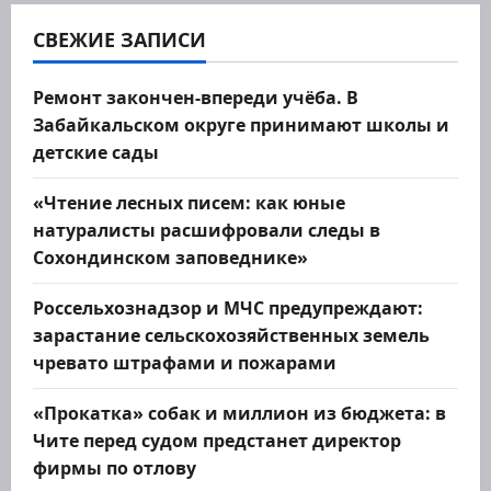
о
СВЕЖИЕ ЗАПИСИ
з
Ремонт закончен-впереди учёба. В
Забайкальском округе принимают школы и
а
детские сады
п
«Чтение лесных писем: как юные
и
натуралисты расшифровали следы в
Сохондинском заповеднике»
с
Россельхознадзор и МЧС предупреждают:
я
зарастание сельскохозяйственных земель
м
чревато штрафами и пожарами
«Прокатка» собак и миллион из бюджета: в
Чите перед судом предстанет директор
фирмы по отлову