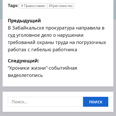
Tags:
# Православие
#Христианство
Н
Предыдущий
а
В Забайкальске прокуратура направила в
суд уголовное дело о нарушении
в
требований охраны труда на погрузочных
и
работах с гибелью работника
г
Следующий:
“Хроники жизни”-событийная
а
видеолетопись
ц
и
Найти:
я
п