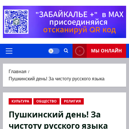
Перейти
к
содержимому
МЫ ОНЛАЙН
Основное
меню
Главная
Пушкинский день! За чистоту русского языка
КУЛЬТУРА
ОБЩЕСТВО
РЕЛИГИЯ
Пушкинский день! За
чистоту русского языка