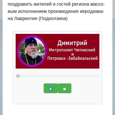
поздра­вить жите­лей и гостей реги­о­на мас­со­
вым испол­не­ни­ем про­из­ве­де­ния иеро­ди­а­ка­
на Лав­рен­тия (Под­кол­зи­на)
⏹