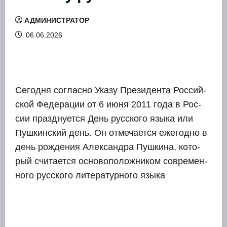
АДМИНИСТРАТОР
06.06.2026
Сего­дня соглас­но Ука­зу Пре­зи­ден­та Рос­сий­
ской Феде­ра­ции от 6 июня 2011 года в Рос­
сии празд­ну­ет­ся День рус­ско­го язы­ка или
Пуш­кин­ский день. Он отме­ча­ет­ся еже­год­но в
день рож­де­ния Алек­сандра Пуш­ки­на, кото­
рый счи­та­ет­ся осно­во­по­лож­ни­ком совре­мен­
но­го рус­ско­го лите­ра­тур­но­го язы­ка