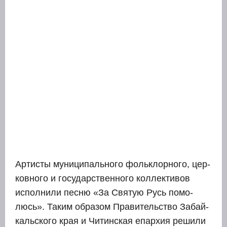
Арти­сты муни­ци­паль­но­го фольк­лор­но­го, цер­
ков­но­го и госу­дар­ствен­но­го кол­лек­ти­вов
испол­ни­ли пес­ню «За Свя­тую Русь помо­
люсь». Таким обра­зом Пра­ви­тель­ство Забай­
каль­ско­го края и Читин­ская епар­хия реши­ли