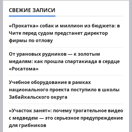
о
СВЕЖИЕ ЗАПИСИ
з
«Прокатка» собак и миллион из бюджета: в
Чите перед судом предстанет директор
а
фирмы по отлову
п
От урановых рудников — к золотым
и
медалям: как прошла спартакиада в сердце
«Росатома»
с
Учебное оборудование в рамках
я
национального проекта поступило в школы
м
Забайкальского округа
«Участок занят»: почему трогательное видео
с медведем — это серьезное предупреждение
для грибников