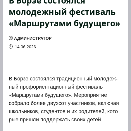
В Борзе состоялся
молодежный фестиваль
«Маршрутами будущего»
АДМИНИСТРАТОР
14.06.2026
В Бор­зе состо­ял­ся тра­ди­ци­он­ный моло­деж­
ный профори­ен­та­ци­он­ный фести­валь
«Марш­ру­та­ми буду­ще­го». Меро­при­я­тие
собра­ло более двух­сот участ­ни­ков, вклю­чая
школь­ни­ков, сту­ден­тов и их роди­те­лей, кото­
рые при­шли под­дер­жать сво­их детей.