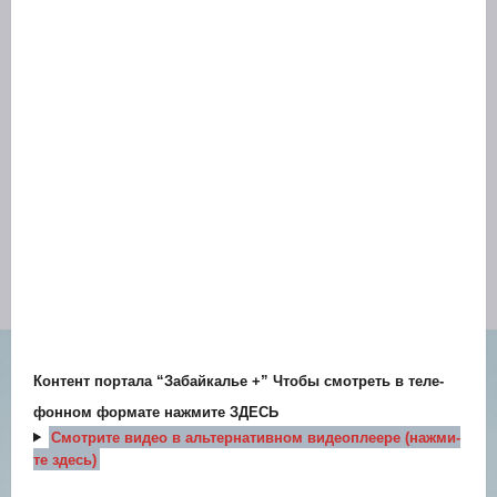
Кон­тент пор­та­ла “Забай­ка­лье +” Что­бы смот­реть в теле­
фон­ном фор­ма­те нажми­те
ЗДЕСЬ
Смот­ри­те видео в аль­тер­на­тив­ном видео­пле­е­ре (нажми­
те здесь)