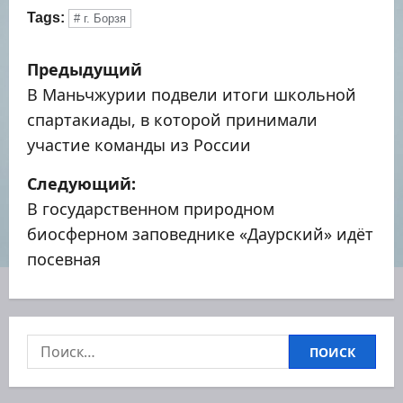
Tags:
# г. Борзя
Н
Предыдущий
а
В Маньчжурии подвели итоги школьной
спартакиады, в которой принимали
в
участие команды из России
и
Следующий:
г
В государственном природном
биосферном заповеднике «Даурский» идёт
а
посевная
ц
и
Найти:
я
п