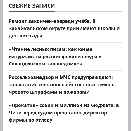
о
СВЕЖИЕ ЗАПИСИ
з
Ремонт закончен-впереди учёба. В
Забайкальском округе принимают школы и
а
детские сады
п
«Чтение лесных писем: как юные
и
натуралисты расшифровали следы в
Сохондинском заповеднике»
с
Россельхознадзор и МЧС предупреждают:
я
зарастание сельскохозяйственных земель
м
чревато штрафами и пожарами
«Прокатка» собак и миллион из бюджета: в
Чите перед судом предстанет директор
фирмы по отлову