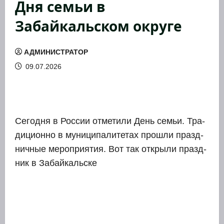
Дня семьи в
Забайкальском округе
АДМИНИСТРАТОР
09.07.2026
Сего­дня в Рос­сии отме­ти­ли День семьи. Тра­
ди­ци­он­но в муни­ци­па­ли­те­тах про­шли празд­
нич­ные меро­при­я­тия. Вот так откры­ли празд­
ник в Забай­каль­ске