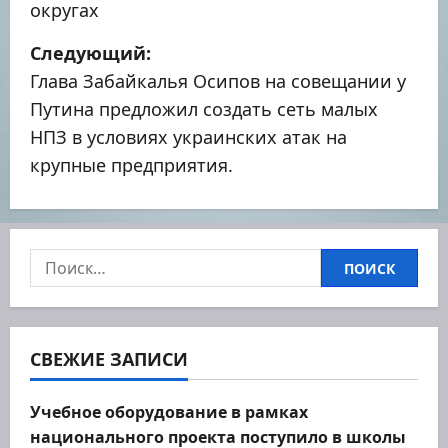
в
округах
и
Следующий:
г
Глава Забайкалья Осипов на совещании у
Путина предложил создать сеть малых
а
НПЗ в условиях украинских атак на
ц
крупные предприятия.
и
я
Найти:
п
о
СВЕЖИЕ ЗАПИСИ
з
а
Учебное оборудование в рамках
национального проекта поступило в школы