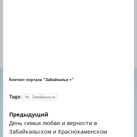
Кон­тент пор­та­ла “Забай­ка­лье +”
Tags:
#п. Забайкальск
Н
Предыдущий
а
День семьи любви и верности в
Забайкальском и Краснокаменском