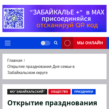
Перейти
к
содержимому
МЫ ОНЛАЙН
Основное
меню
Главная
Открытие празднования Дня семьи в
Забайкальском округе
МО"ЗАБАЙКАЛЬСКИЙ"
ОБЩЕСТВО
ПРАЗДНИКИ
Открытие празднования