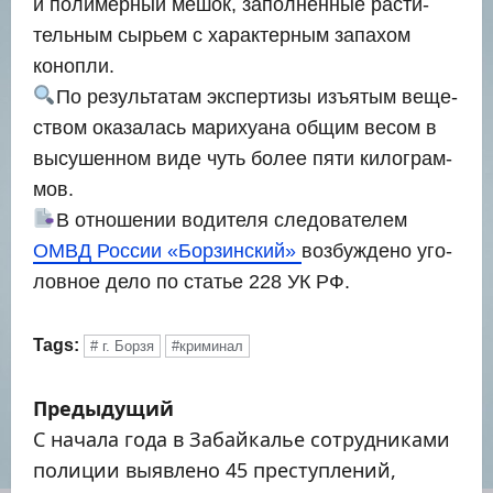
и поли­мер­ный мешок, запол­нен­ные рас­ти­
тель­ным сырьем с харак­тер­ным запа­хом
коноп­ли.
По резуль­та­там экс­пер­ти­зы изъ­ятым веще­
ством ока­за­лась мари­ху­а­на общим весом в
высу­шен­ном виде чуть более пяти кило­грам­
мов.
В отно­ше­нии води­те­ля сле­до­ва­те­лем
ОМВД Рос­сии «Бор­зин­ский»
воз­буж­де­но уго­
лов­ное дело по ста­тье 228 УК РФ.
Tags:
# г. Борзя
#криминал
Н
Предыдущий
а
С начала года в Забайкалье сотрудниками
полиции выявлено 45 преступлений,
в