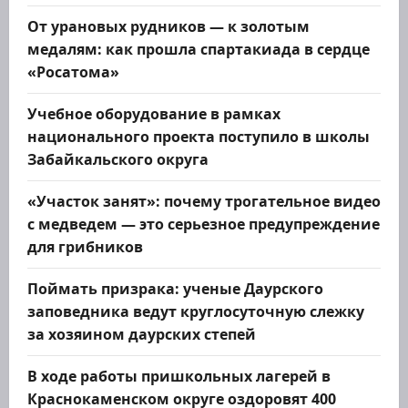
п
От урановых рудников — к золотым
и
медалям: как прошла спартакиада в сердце
«Росатома»
с
Учебное оборудование в рамках
я
национального проекта поступило в школы
м
Забайкальского округа
«Участок занят»: почему трогательное видео
с медведем — это серьезное предупреждение
для грибников
Поймать призрака: ученые Даурского
заповедника ведут круглосуточную слежку
за хозяином даурских степей
В ходе работы пришкольных лагерей в
Краснокаменском округе оздоровят 400