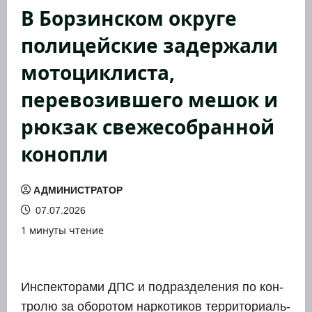
В Борзинском округе
полицейские задержали
мотоциклиста,
перевозившего мешок и
рюкзак свежесобранной
конопли
АДМИНИСТРАТОР
07.07.2026
1 минуты чтение
Инспек­то­ра­ми ДПС и под­раз­де­ле­ния по кон­
тро­лю за обо­ро­том нар­ко­ти­ков тер­ри­то­ри­аль­