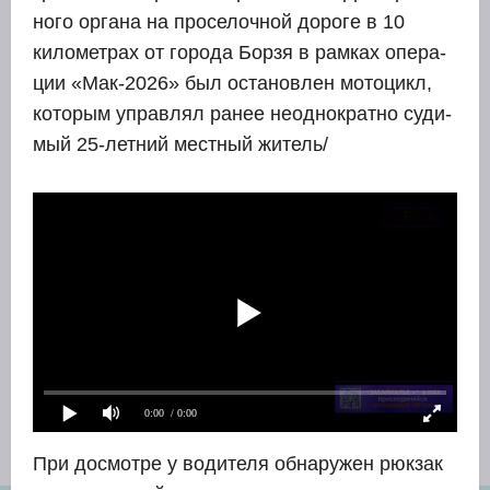
но­го орга­на на про­се­лоч­ной доро­ге в 10
кило­мет­рах от горо­да Бор­зя в рам­ках опе­ра­
ции «Мак-2026» был оста­нов­лен мото­цикл,
кото­рым управ­лял ранее неод­но­крат­но суди­
мый 25-лет­ний мест­ный житель/
0:00
/ 0:00
При досмот­ре у води­те­ля обна­ру­жен рюк­зак