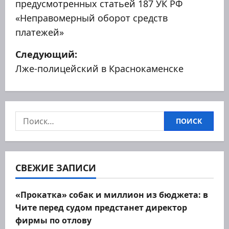
предусмотренных статьей 187 УК РФ
и
«Неправомерный оборот средств
платежей»
г
Следующий:
а
Лже-полицейский в Краснокаменске
ц
и
Найти:
я
п
о
СВЕЖИЕ ЗАПИСИ
з
«Прокатка» собак и миллион из бюджета: в
Чите перед судом предстанет директор
а
фирмы по отлову