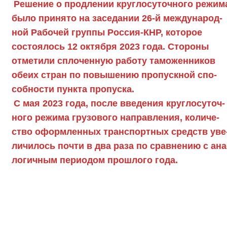
Реше­ние о про­дле­нии круг­ло­су­точ­но­го режи­м
громко
было при­ня­то на засе­да­нии 26‑й меж­ду­на­род­
ной Рабо­чей груп­пы Рос­сия-КНР, кото­рое
состо­я­лось 12 октяб­ря 2023 года. Сто­ро­ны
отме­ти­ли спло­чен­ную рабо­ту тамо­жен­ни­ков
обе­их стран по повы­ше­нию про­пуск­ной спо­
соб­но­сти пунк­та про­пус­ка.
С мая 2023 года, после вве­де­ния круг­ло­су­точ­
но­го режи­ма гру­зо­во­го направ­ле­ния, коли­че­
ство оформ­лен­ных транс­порт­ных средств уве
ли­чи­лось почти в два раза по срав­не­нию с ана
ло­гич­ным пери­о­дом про­шло­го года.