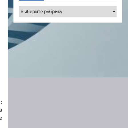
Рубрики
:
в
е