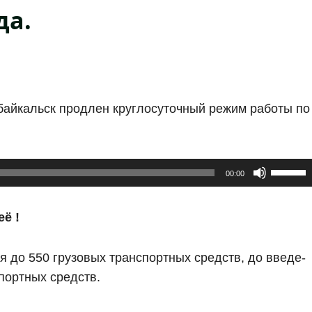
да.
бай­кальск про­длен круг­ло­су­точ­ный режим рабо­ты по
Исполь
00:00
клави
вверх/
её !
вниз,
чтобы
­ся до 550 гру­зо­вых транс­порт­ных средств, до вве­де­
увелич
­порт­ных средств.
или
умень