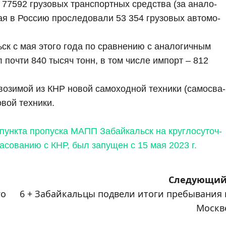
 77592 гру­зо­вых транс­порт­ных сред­ства (за ана­ло­
 в Рос­сию про­сле­до­ва­ли 53 354 гру­зо­вых авто­мо­
ьск с мая это­го года по срав­не­нию с ана­ло­гич­ным
л почти 840 тысяч тонн, в том чис­ле импорт – 812
во­зи­мой из КНР новой само­ход­ной тех­ни­ки (само­сва­
вой тех­ни­ки.
я пунк­та про­пус­ка МАПП Забай­кальск на круг­ло­су­точ­
­со­ва­нию с КНР, был запу­щен с 15 мая 2023 г.
Следующий
го
6 + Забайкальцы подвели итоги пребывания 
Москв