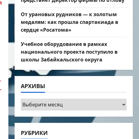
предстанет директор фирмы по отлову
а
сть.
От урановых рудников — к золотым
медалям: как прошла спартакиада в
сердце «Росатома»
Учебное оборудование в рамках
национального проекта поступило в
школы Забайкальского округа
­
АРХИВЫ
­
Архивы
РУБРИКИ