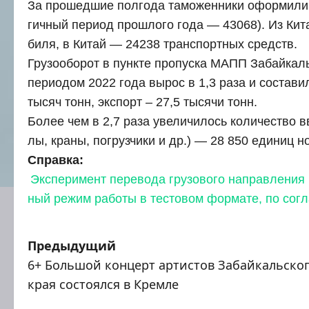
За про­шед­шие пол­го­да тамо­жен­ни­ки офор­ми­ли
гич­ный пери­од про­шло­го года — 43068). Из Китая
би­ля, в Китай — 24238 транс­порт­ных средств.
Гру­зо­обо­рот в пунк­те про­пус­ка МАПП Забай­кал
пери­о­дом 2022 года вырос в 1,3 раза и соста­ви
тысяч тонн, экс­порт – 27,5 тыся­чи тонн.
Более чем в 2,7 раза уве­ли­чи­лось коли­че­ство в
лы, кра­ны, погруз­чи­ки и др.) — 28 850 еди­ниц но
Справ­ка:
Экс­пе­ри­мент пере­во­да гру­зо­во­го направ­ле­ни
ный режим рабо­ты в тесто­вом фор­ма­те, по согла
Н
Предыдущий
6+ Большой концерт артистов Забайкальско
а
края состоялся в Кремле
в