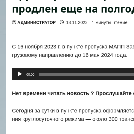
продлен еще на полго
1 минуты чтение
АДМИНИСТРАТОР
18.11.2023
С 16 нояб­ря 2023 г. в пунк­те про­пус­ка МАПП За
гру­зо­во­му направ­ле­нию до 16 мая 2024 года.
Аудиоплеер
00:00
Нет вре­ме­ни читать новость ? Про­слу­шай­те 
Сего­дня за сут­ки в пунк­те про­пус­ка оформ­ля­ет
ния круг­ло­су­точ­но­го режи­ма — око­ло 300 транс