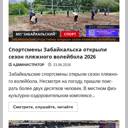
МО"ЗАБАЙКАЛЬСКИЙ"
СПОРТ
Спортсмены Забайкальска открыли
сезон пляжного волейбола 2026
АДМИНИСТРАТОР
23.06.2026
Забай­каль­ские спортс­ме­ны откры­ли сезон пляж­но­
го волей­бо­ла. Несмот­ря на пого­ду, при­шли поиг­
рать более двух десят­ков чело­век. В мест­ном физ­
куль­тур­но-оздо­ро­ви­тель­ном ком­плек­се...
Прочитать
Смотрите, слушайте, читайте
больше
о
Спортсмены
Забайкальска
открыли