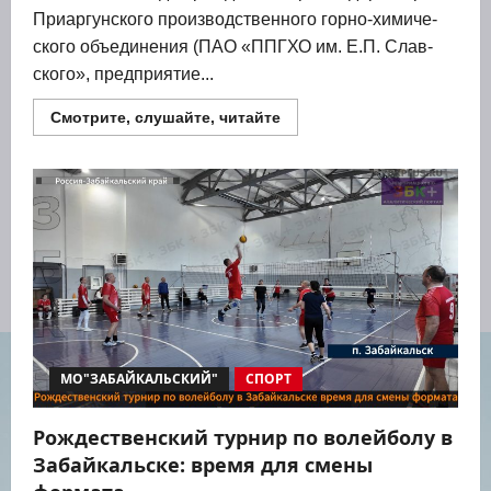
При­ар­гун­ско­го про­из­вод­ствен­но­го гор­но-хими­че­
ско­го объ­еди­не­ния (ПАО «ППГХО им. Е.П. Слав­
ско­го», пред­при­я­тие...
Прочитать
Смотрите, слушайте, читайте
больше
о
Второе
место
в
краснокаменском
турнире
по
волейболу
у
команды
из
Забайкальска
МО"ЗАБАЙКАЛЬСКИЙ"
СПОРТ
Рождественский турнир по волейболу в
Забайкальске: время для смены