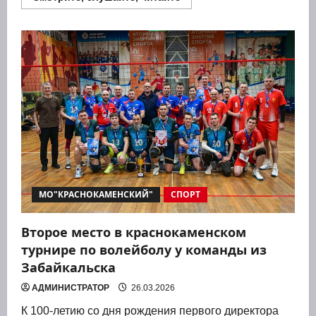
больше
о
В
Забайкальске
прошли
спортивные
мероприятия
посвященные
Дню
Победы
МО"КРАСНОКАМЕНСКИЙ"
СПОРТ
Второе место в краснокаменском
турнире по волейболу у команды из
Забайкальска
АДМИНИСТРАТОР
26.03.2026
К 100-летию со дня рож­де­ния пер­во­го дирек­то­ра