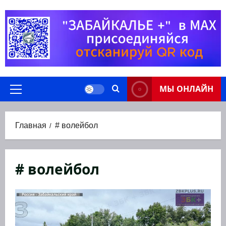
Перейти
к
содержимому
МЫ ОНЛАЙН
Основное
меню
Главная
# волейбол
# волейбол