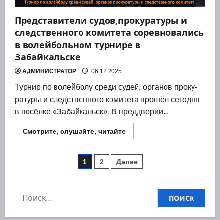
Представители судов,прокуратуры и
следственного комитета соревновались
в волейбольном турнире в
Забайкальске
АДМИНИСТРАТОР
06.12.2025
Тур­нир по волей­бо­лу сре­ди судей, орга­нов про­ку­
ра­ту­ры и след­ствен­но­го коми­те­та про­шёл сего­дня
в посёл­ке «Забай­кальск». В пред­две­рии...
Прочитать
Смотрите, слушайте, читайте
больше
о
Представители
Пагинация
судов,прокуратуры
1
2
Далее
и
следственного
записей
комитета
соревновались
в
Найти:
волейбольном
турнире
в