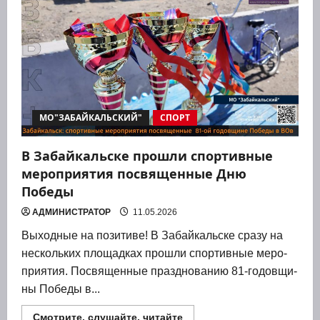
сезон
пляжного
волейбола
2026
МО"ЗАБАЙКАЛЬСКИЙ"
СПОРТ
В Забайкальске прошли спортивные
мероприятия посвященные Дню
Победы
АДМИНИСТРАТОР
11.05.2026
Выход­ные на пози­ти­ве! В Забай­каль­ске сра­зу на
несколь­ких пло­щад­ках про­шли спор­тив­ные меро­
при­я­тия. Посвя­щен­ные празд­но­ва­нию 81-годов­щи­
ны Побе­ды в...
Прочитать
Смотрите, слушайте, читайте