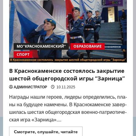
Краснокаменска
блеснули
навыками
в
Волгограде
МО"КРАСНОКАМЕНСКИЙ"
ОБРАЗОВАНИЕ
СПОРТ
В Краснокаменске состоялось закрытие
шестой общегородской игры “Зарница”
АДМИНИСТРАТОР
10.11.2025
Награ­ды нашли геро­ев, лиде­ры опре­де­ли­лись, пла­
ны на буду­щее наме­че­ны. В Крас­но­ка­мен­ске завер­
ши­лась шестая обще­го­род­ская воен­но-пат­ри­о­ти­че­
ская игра «Зар­ни­ца»....
Прочитать
Смотрите, слушайте, читайте
больше