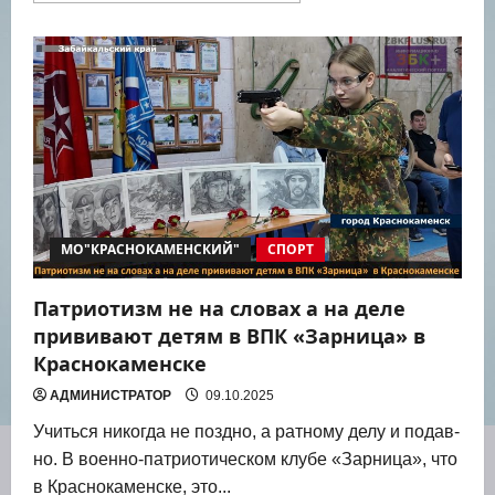
о
В
Краснокаменске
состоялось
закрытие
шестой
общегородской
игры
“Зарница”
МО"КРАСНОКАМЕНСКИЙ"
СПОРТ
Патриотизм не на словах а на деле
прививают детям в ВПК «Зарница» в
Краснокаменске
АДМИНИСТРАТОР
09.10.2025
Учить­ся нико­гда не позд­но, а рат­но­му делу и подав­
но. В воен­но-пат­ри­о­ти­че­ском клу­бе «Зар­ни­ца», что
в Крас­но­ка­мен­ске, это...