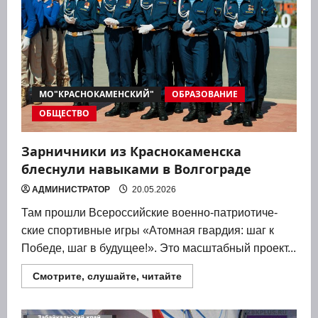
МО"КРАСНОКАМЕНСКИЙ"
ОБРАЗОВАНИЕ
ОБЩЕСТВО
Зарничники из Краснокаменска
блеснули навыками в Волгограде
АДМИНИСТРАТОР
20.05.2026
Там про­шли Все­рос­сий­ские воен­но-пат­ри­о­ти­че­
ские спор­тив­ные игры «Атом­ная гвар­дия: шаг к
Побе­де, шаг в буду­щее!». Это мас­штаб­ный про­ект...
Прочитать
Смотрите, слушайте, читайте
больше
о
Зарничники
из