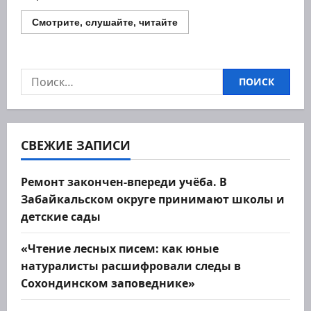
Прочитать
Смотрите, слушайте, читайте
больше
о
Патриотизм
не
на
Найти:
словах
а
на
деле
прививают
детям
в
СВЕЖИЕ ЗАПИСИ
ВПК
«Зарница»
в
Краснокаменске
Ремонт закончен-впереди учёба. В
Забайкальском округе принимают школы и
детские сады
«Чтение лесных писем: как юные
натуралисты расшифровали следы в
Сохондинском заповеднике»