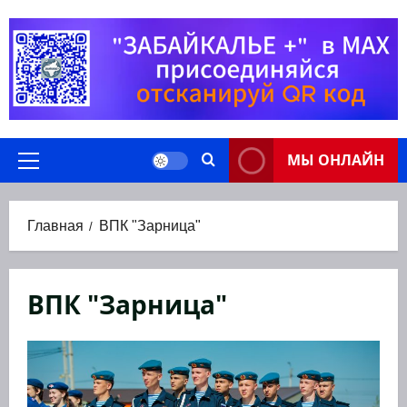
Перейти
к
содержимому
МЫ ОНЛАЙН
Основное
меню
Главная
ВПК "Зарница"
ВПК "Зарница"