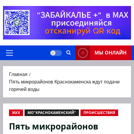
Перейти
к
содержимому
МЫ ОНЛАЙН
Основное
меню
Главная
Пять микрорайонов Краснокаменска ждут подачи
горячей воды
ЖКХ
МО"КРАСНОКАМЕНСКИЙ"
ПРОИСШЕСТВИЯ
Пять микрорайонов