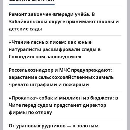
п
о
Ремонт закончен-впереди учёба. В
Забайкальском округе принимают школы и
з
детские сады
а
«Чтение лесных писем: как юные
натуралисты расшифровали следы в
п
Сохондинском заповеднике»
и
Россельхознадзор и МЧС предупреждают:
с
зарастание сельскохозяйственных земель
чревато штрафами и пожарами
я
«Прокатка» собак и миллион из бюджета: в
м
Чите перед судом предстанет директор
фирмы по отлову
От урановых рудников — к золотым