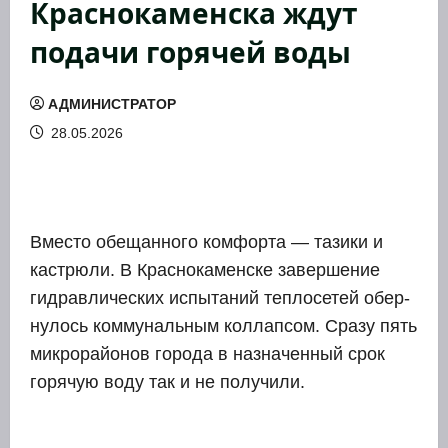
Краснокаменска ждут
подачи горячей воды
АДМИНИСТРАТОР
28.05.2026
Вме­сто обе­щан­но­го ком­фор­та — тази­ки и
кастрюли. В Крас­но­ка­мен­ске завер­ше­ние
гид­рав­ли­че­ских испы­та­ний теп­ло­се­тей обер­
ну­лось ком­му­наль­ным кол­лап­сом. Сра­зу пять
мик­ро­рай­о­нов горо­да в назна­чен­ный срок
горя­чую воду так и не полу­чи­ли.