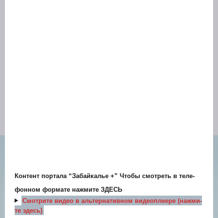
Кон­тент пор­та­ла “Забай­ка­лье +” Что­бы смот­реть в теле­
фон­ном фор­ма­те нажми­те
ЗДЕСЬ
Смот­ри­те видео в аль­тер­на­тив­ном видео­пле­е­ре (нажми­
те здесь)