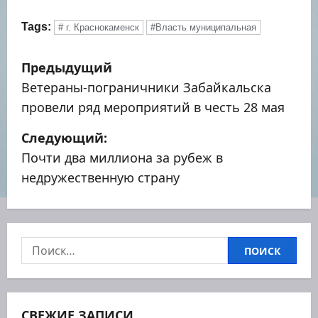
Tags:
# г. Краснокаменск
#Власть муниципальная
Н
Предыдущий
а
Ветераны-пограничники Забайкальска
провели ряд мероприятий в честь 28 мая
в
Следующий:
и
Почти два миллиона за рубеж в
г
недружественную страну
а
ц
Найти:
и
я
СВЕЖИЕ ЗАПИСИ