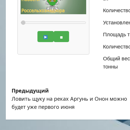
Коли­че­ство
Уста­нов­ле
Пло­щадь т
⏹
Коли­че­ств
Общий вес з
тон­ны
Н
Предыдущий
Ловить щуку на реках Аргунь и Онон можно
а
будет уже первого июня
в
и