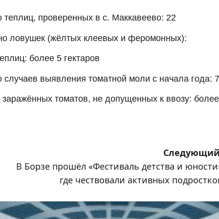
 теп­лиц, про­ве­рен­ных в с. Мак­ка­ве­е­во: 22
­но лову­шек (жёл­тых кле­е­вых и феро­мон­ных):
еп­лиц: более
5 гек­та­ров
о слу­ча­ев выяв­ле­ния томат­ной моли с нача­ла года:
ара­жён­ных тома­тов, не допу­щен­ных к вво­зу: более
Следующий
В Борзе прошёл «Фестиваль детства и юности
где чествовали активных подростко