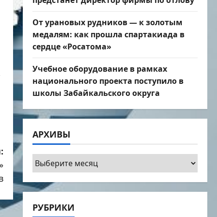
предстанет директор фирмы по отлову
От урановых рудников — к золотым
медалям: как прошла спартакиада в
сердце «Росатома»
Учебное оборудование в рамках
7
национального проекта поступило в
школы Забайкальского округа
АРХИВЫ
:
Архивы
»
в
РУБРИКИ