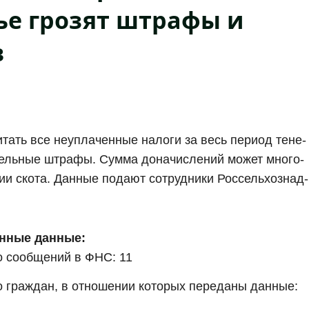
ье грозят штрафы и
в
и­тать все неупла­чен­ные нало­ги за весь пери­од тене­
тель­ные штра­фы. Сум­ма дона­чис­ле­ний может мно­го­
тии ско­та. Дан­ные пода­ют сотруд­ни­ки Рос­сель­хоз­над­
н­ные дан­ные:
о сооб­ще­ний в ФНС: 11
о граж­дан, в отно­ше­нии кото­рых пере­да­ны дан­ные: