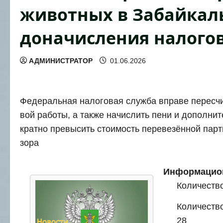
животных в Забайкал
доначисления налого
АДМИНИСТРАТОР
01.06.2026
Феде­раль­ная нало­го­вая служ­ба впра­ве пере­сч
вой рабо­ты, а так­же начис­лить пени и допол­ни­
крат­но пре­вы­сить сто­и­мость пере­ве­зён­ной пар­
зо­ра
Инфор­ма­ци­о
Коли­че­ств
Коли­че­ств
28