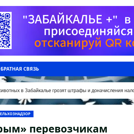
БРАТНАЯ СВЯЗЬ
ивотных в Забайкалье грозят штрафы и доначисления нал
ЕЛЬХОЗНАДЗОР
ерым» перевозчикам