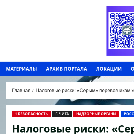
Перейти
к
содержимому
МАТЕРИАЛЫ
АРХИВ ПОРТАЛА
ЛОКАЦИИ
О
Главная
Налоговые риски: «Серым» перевозчикам ж
1 БЕЗОПАСНОСТЬ
Г. ЧИТА
НАДЗОРНЫЕ ОРГАНЫ
РОСС
Налоговые риски: «С