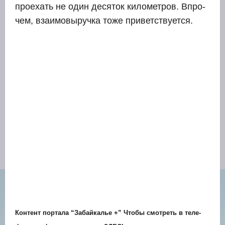
про­ехать не один деся­ток кило­мет­ров. Впро­
чем, вза­и­мо­вы­руч­ка тоже при­вет­ству­ет­ся.
Кон­тент пор­та­ла “Забай­ка­лье +” Что­бы смот­реть в теле­