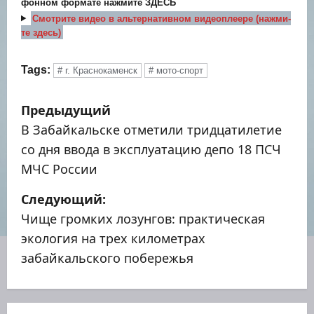
фон­ном фор­ма­те нажми­те
ЗДЕСЬ
Смот­ри­те видео в аль­тер­на­тив­ном видео­пле­е­ре (нажми­
те здесь)
Tags:
# г. Краснокаменск
# мото-спорт
Н
Предыдущий
а
В Забайкальске отметили тридцатилетие
со дня ввода в эксплуатацию депо 18 ПСЧ
в
МЧС России
и
Следующий:
г
Чище громких лозунгов: практическая
экология на трех километрах
а
забайкальского побережья
ц
и