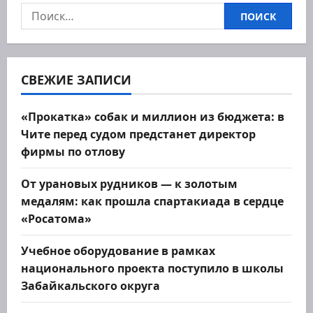
Найти:
я
п
о
СВЕЖИЕ ЗАПИСИ
з
«Прокатка» собак и миллион из бюджета: в
Чите перед судом предстанет директор
а
фирмы по отлову
п
От урановых рудников — к золотым
и
медалям: как прошла спартакиада в сердце
«Росатома»
с
Учебное оборудование в рамках
я
национального проекта поступило в школы
м
Забайкальского округа