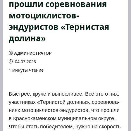
прошли соревнования
мотоциклистов-
эндуристов «Тернистая
долина»
АДМИНИСТРАТОР
04.07.2026
1 минуты чтение
Быст­рее, кру­че и вынос­ли­вее. Всё это о них,
участ­ни­ках «Тер­ни­стой доли­ны», сорев­но­ва­
ни­ях мото­цик­ли­стов-энду­ри­стов, что про­шли
в Крас­но­ка­мен­ском муни­ци­паль­ном окру­ге.
Что­бы стать побе­ди­те­лем, нуж­но на ско­рость