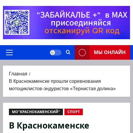
Перейти
к
содержимому
МЫ ОНЛАЙН
Основное
меню
Главная
В Краснокаменске прошли соревнования
мотоциклистов-эндуристов «Тернистая долина»
МО"КРАСНОКАМЕНСКИЙ"
СПОРТ
В Краснокаменске